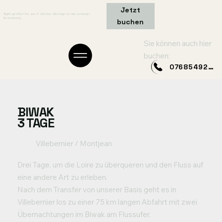
Jetzt
Täglich geöffnet bis zum 4. Oktober. Montags nur nach vorheriger
Reservierung.
buchen
Sie können auch hier
buchen:
0768549249
BIWAK
3 TAGE
Villebernier / Montjean
Drei Tage, um die Loire zu überqueren und den Fluss auf
eine andere Art zu erleben.
Nach dem Transfer von unserer Basis geht es in
Villebernier los zu einer 75 km langen Abfahrt mit zwei
Übernachtungen im Biwak am Flussufer.