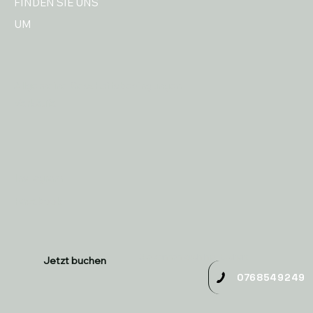
FINDEN SIE UNS
UM
Allgemeine Geschäftsbedingungen
Verkäufe
Instagram
Facebook
Sie können auch hier buchen:
Jetzt buchen
0768549249