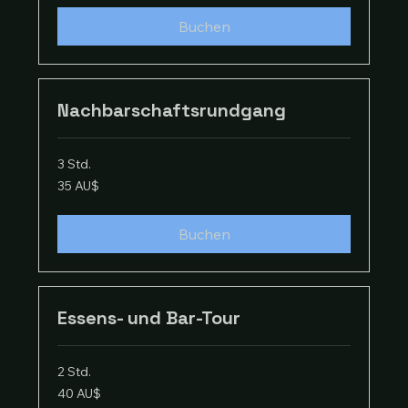
Buchen
Nachbarschaftsrundgang
3 Std.
35
35 AU$
Australische
Dollar
Buchen
Essens- und Bar-Tour
2 Std.
40
40 AU$
Australische
Dollar