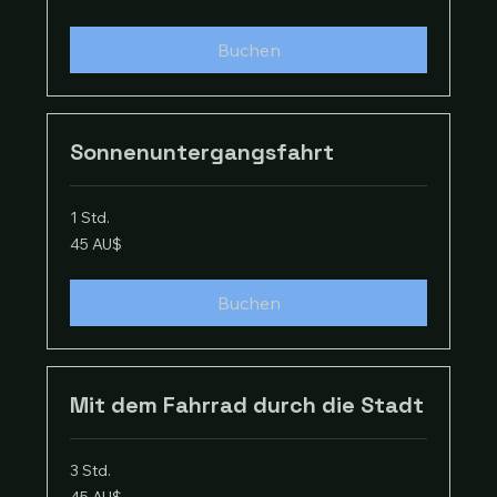
Dollar
Buchen
Sonnenuntergangsfahrt
1 Std.
45
45 AU$
Australische
Dollar
Buchen
Mit dem Fahrrad durch die Stadt
3 Std.
45
45 AU$