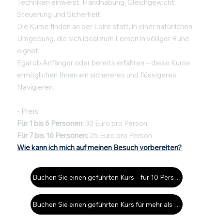
Techniken einweist: Handhabung, Gleichgewicht,
Steuerung und Sicherheit.
Die Kurse finden an der Loire statt, in einer natürlichen
Umgebung, die sich ideal zum Lernen in völliger Ruhe
eignet.
Egal ob Anfänger oder bereits erfahren – diese Kurse
ermöglichen Ihnen ein sichereres und flüssigeres
Navigieren.
- Preis:
Für 1 bis 6 Personen:
30 Euro pro Person
Für 7 bis 16 Personen:
25 Euro pro Person
Wie kann ich mich auf meinen Besuch vorbereiten?
Buchen Sie einen geführten Kurs – für 10 Personen
Buchen Sie einen geführten Kurs für mehr als 10 Personen