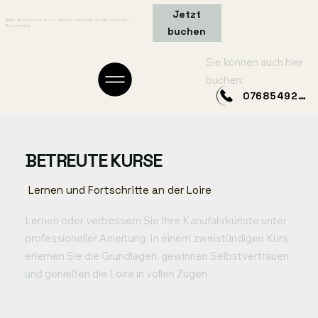
Jetzt
Täglich geöffnet bis zum 4. Oktober. Montags nur nach vorheriger
Reservierung.
buchen
Sie können auch hier
buchen:
0768549249
BETREUTE KURSE
Lernen und Fortschritte an der Loire
Lernen oder verbessern Sie Ihre Kanufahrkünste unter
professioneller Anleitung. In einem zweistündigen Kurs
erlernen Sie die Grundlagen, gewinnen Selbstvertrauen
und genießen die Loire in vollen Zügen.