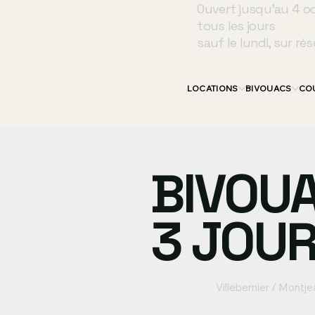
Ouvert jusqu’au 4 o
tous les jours
sauf le lundi, sur rés
LOCATIONS
BIVOUACS
CO
BIVOU
3 JOU
Villebernier / Montje