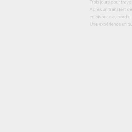
Trois jours pour trave
Après un transfert d
en bivouac au bord du
Une expérience unique