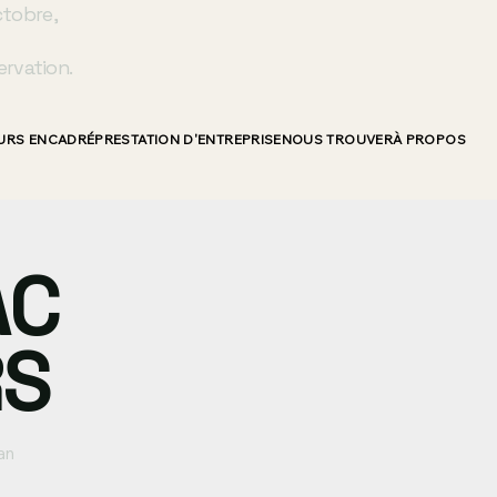
ctobre,
ervation.
URS ENCADRÉ
PRESTATION D'ENTREPRISE
NOUS TROUVER
À PROPOS
AC
RS
an