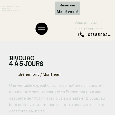
Réserver
Ouvert jusqu’au 4 octobre,
tous les jours
Maintenant
sauf le lundi, sur réservation.
Vous pouvez
aussi réserver ici:
0768549249
BIVOUAC
4 À 5 JOURS
Bréhémont / Montjean
Une véritable expédition sur la Loire.Après un transfert
depuis notre base, embarquez à Bréhémont pour une
descente de 105 km, avec plusieurs nuits en bivouac au
bord du fleuve. Une immersion totale pour vivre la Loire
dans toute sa liberté.