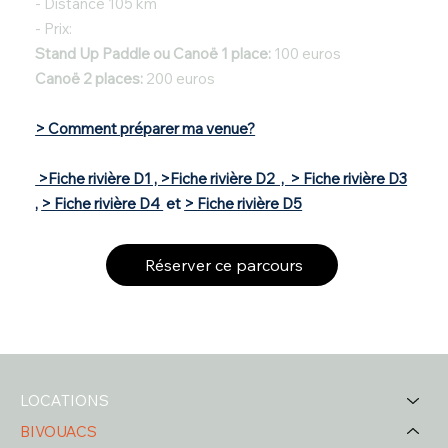
- Distance 105 km
- Prix:
Stand Up Paddle ou Canoë 1 place:
100 euros
Canoë 2 places:
200 euros
> Comment préparer ma venue?
>Fiche rivière D1 , >Fiche rivière D2 , > Fiche rivière D3
,
> Fiche rivière D4
et
> Fiche rivière D5
Réserver ce parcours
LOCATIONS
BIVOUACS