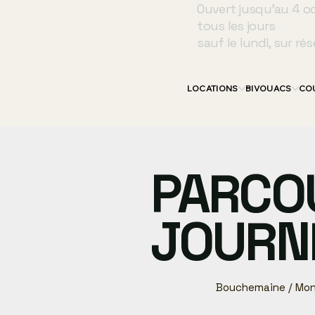
Ouvert jusqu’au 4 o
tous les jours
sauf le lundi, sur rés
LOCATIONS
BIVOUACS
CO
PARCO
JOURNÉ
Bouchemaine / Mon