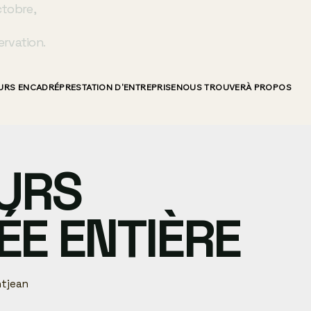
ctobre,
ervation.
URS ENCADRÉ
PRESTATION D'ENTREPRISE
NOUS TROUVER
À PROPOS
URS
E ENTIÈRE
tjean